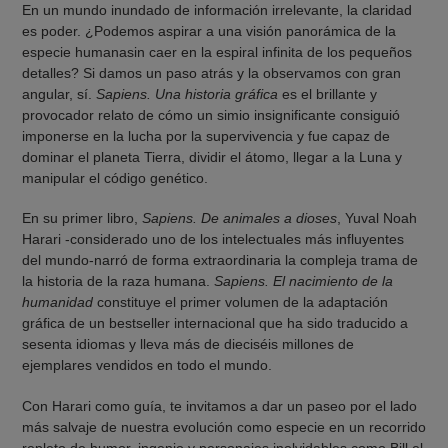
En un mundo inundado de información irrelevante, la claridad
es poder. ¿Podemos aspirar a una visión panorámica de la
especie humanasin caer en la espiral infinita de los pequeños
detalles? Si damos un paso atrás y la observamos con gran
angular, sí.
Sapiens. Una historia gráfica
es el brillante y
provocador relato de cómo un simio insignificante consiguió
imponerse en la lucha por la supervivencia y fue capaz de
dominar el planeta Tierra, dividir el átomo, llegar a la Luna y
manipular el código genético.
En su primer libro,
Sapiens. De animales a dioses
, Yuval Noah
Harari -considerado uno de los intelectuales más influyentes
del mundo-narró de forma extraordinaria la compleja trama de
la historia de la raza humana.
Sapiens. El nacimiento de la
humanidad
constituye el primer volumen de la adaptación
gráfica de un bestseller internacional que ha sido traducido a
sesenta idiomas y lleva más de dieciséis millones de
ejemplares vendidos en todo el mundo.
Con Harari como guía, te invitamos a dar un paseo por el lado
más salvaje de nuestra evolución como especie en un recorrido
repleto de humor, ingenio y personajes inolvidables como Bill el