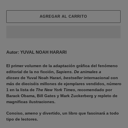
AGREGAR AL CARRITO
Agregando
el
Autor: YUVAL NOAH HARARI
producto
a
El primer volumen de la adaptación gráfica del fenómeno
tu
editorial de la no ficción,
Sapiens. De animales a
carrito
dioses
de
Yuval Noah
Harari,
bestseller
internacional con
de
más de
dieciséis
millones de ejemplares vendidos, número
compra
1 en la lista de
The New York Times
, recomendado por
Barack Obama, Bill Gates y Mark
Zuckerberg y repleto de
magnificas ilustraciones.
Conciso, ameno y divertido, un libro que fascinará
a todo
tipo de lectores.