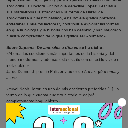
Troglodita, la Doctora Ficción o la detective López. Gracias a
sus maravillosas ilustraciones y la forma de Harari de
aproximarse a nuestro pasado, esta novela gráfica pretende
entretener a nuevos lectores y contribuir a explorar las formas
en que la biología y la historia nos han definido y han mejorado
nuestra comprensión de lo que significa ser «humano».
Sobre
Sapiens. De animales a dioses
se ha dicho...
«Aborda las cuestiones más importantes de la historia y del
mundo modernos, y además está escrito con un estilo vívido e
inolvidable.»
Jared Diamond, premio Pulitzer y autor de
Armas, gérmenes y
acero
«Yuval Noah Harari es uno de mis escritores preferidos [...] La
forma en la que cuenta nuestra historia te dejará
completamente boquiabierto.»
Natalie Portman
«Interesante y provocador. Este libro nos da cierta perspectiva
del poco tiempo que llevamos en la Tierra, de la corta vida de