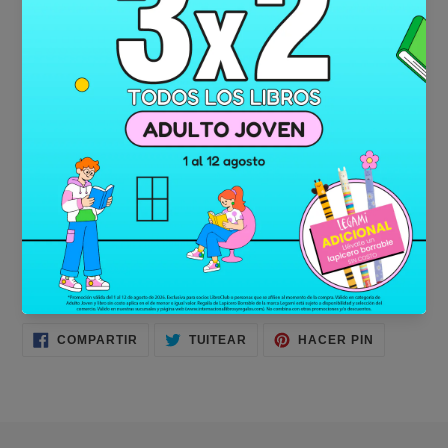
la ciencia y la agricultura, y de por qué no debemos dar nada
por sentado.»
Barack Obama
«Recomendaría este libro a cualquier persona interesada en
una historia de la humanidad a la vez entretenida y desafiante
[...] No se puede dejar de leer.»
Bill Gates
«Un libro que invita a la reflexión.»
Mark Zuckerberg
«Por fin alguien ha escrito un libro como este.»
Sebastian Junger
COMPARTIR
TUITEAR
PINEAR
COMPARTIR
TUITEAR
HACER PIN
EN
EN
EN
FACEBOOK
TWITTER
PINTERES