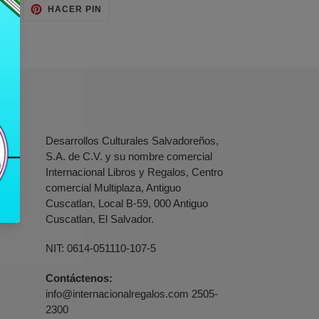
TUITEAR
PINEAR
AR
HACER PIN
EN
EN
TWITTER
PINTEREST
Desarrollos Culturales Salvadoreños,
S.A. de C.V. y su nombre comercial
Internacional Libros y Regalos, Centro
comercial Multiplaza, Antiguo
Cuscatlan, Local B-59, 000 Antiguo
Cuscatlan, El Salvador.
NIT: 0614-051110-107-5
Contáctenos:
info@internacionalregalos.com 2505-
2300