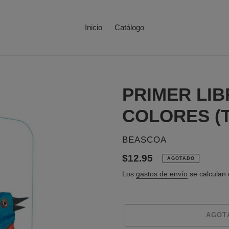
Inicio
Catálogo
PRIMER LIB
COLORES (
PROVEEDOR
BEASCOA
Precio
$12.95
AGOTADO
habitual
Los
gastos de envío
se calculan 
AGOT