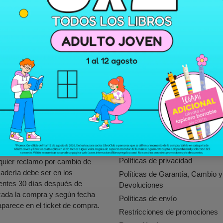
COMPARTIR
COMPARTIR
TUITE
EN
FACEBOOK
mpo de entrega:
Enlaces rápidos
po de entrega en la zona
Nuestras Sucursales
opolitana de San Salvador y
Búsqueda
el país: Entre 24 y 72 horas.
Política y Procedimiento para el
Retiro de Productos Peligrosos
ticas de Cambio:
o Inseguros
Políticas de privacidad
quier reclamo por cambio de
adería debe ser en los
Políticas de Garantía, Cambio y
ientes 30 días después de
Devoluciones
izada la compra y según fecha
Políticas de envío
parece en el ticket de compra.
Restricciones de promociones