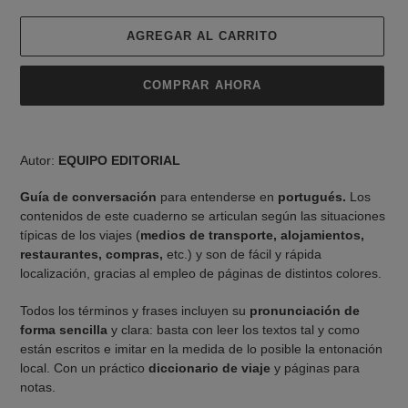
AGREGAR AL CARRITO
COMPRAR AHORA
Agregando
el
Autor:
EQUIPO EDITORIAL
producto
a
Guía de conversación
para entenderse en
portugués.
Los
tu
contenidos de este cuaderno se articulan según las situaciones
carrito
típicas de los viajes (
medios de transporte, alojamientos,
de
restaurantes, compras,
etc.) y son de fácil y rápida
compra
localización, gracias al empleo de páginas de distintos colores.
Todos los términos y frases incluyen su
pronunciación de
forma sencilla
y clara: basta con leer los textos tal y como
están escritos e imitar en la medida de lo posible la entonación
local. Con un práctico
diccionario de viaje
y páginas para
notas.