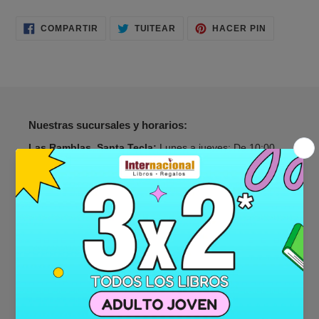
COMPARTIR
TUITEAR
PINEAR
COMPARTIR
TUITEAR
HACER PIN
EN
EN
EN
FACEBOOK
TWITTER
PINTERES
Nuestras sucursales y horarios:
Las Ramblas, Santa Tecla:
Lunes a jueves: De 10:00
a.m. a 8:00 p.m. Viernes: De 10:00 a.m. a 10:00
Sábado de 9:00 a.m. a 10:00 p.m. y Domingo de 9:00
a.m. a 8:00 p.m.
Galerias:
Lunes a viernes: De 10:00 a.m. a 7:00 p.m. y
sábado y domindo de 9:00 a.m. a 7:00 p.m.
Metrocentro, San Salvador:
Lunes a sábado: De 9:00
a.m. a 7:00 p.m. y domingo de 9:00 a.m. a 6:00 p.m.
Metrocentro, Lourdes:
Lunes a domingo: De 10:00 a.m.