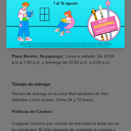
a 7:00 p.m.
Metrocentro, Santa Ana:
Lunes a domingo: De 10:00
a.m. a 7:00 p.m.
Multiplaza:
Lunes a jueves: De 9:00 a.m. a 8:00 p.m.
Viernes y sábado De 9:00 a.m. a 9:00 p.m. y domingo de
9:00 a.m. a 7:00 p.m.
Plaza Mundo, Soyapango:
Lunes a sábado: De 10:00
a.m a 7:00 p.m. y domingo de 10:00 a.m. a 6:00 p.m.
Tiempo de entrega:
Tiempo de entrega en la zona Metropolitana de San
Salvador y todo el país: Entre 24 y 72 horas.
Políticas de Cambio:
Cualquier reclamo por cambio de mercadería debe ser en
los siguientes 30 días después de realizada la compra y