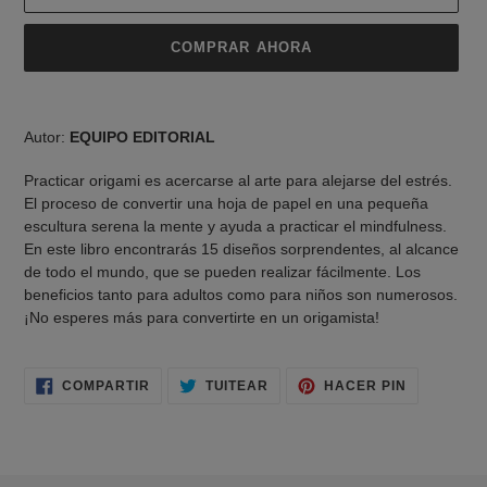
COMPRAR AHORA
Agregando
el
Autor:
EQUIPO EDITORIAL
producto
a
Practicar origami es acercarse al arte para alejarse del estrés.
tu
El proceso de convertir una hoja de papel en una pequeña
carrito
escultura serena la mente y ayuda a practicar el mindfulness.
de
En este libro encontrarás 15 diseños sorprendentes, al alcance
compra
de todo el mundo, que se pueden realizar fácilmente. Los
beneficios tanto para adultos como para niños son numerosos.
¡No esperes más para convertirte en un origamista!
COMPARTIR
TUITEAR
PINEAR
COMPARTIR
TUITEAR
HACER PIN
EN
EN
EN
FACEBOOK
TWITTER
PINTERES