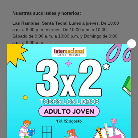
Nuestras sucursales y horarios:
Las Ramblas, Santa Tecla:
Lunes a jueves: De 10:00
a.m. a 8:00 p.m. Viernes: De 10:00 a.m. a 10:00
Sábado de 9:00 a.m. a 10:00 p.m. y Domingo de 9:00
a.m. a 8:00 p.m.
Galerias:
Lunes a viernes: De 10:00 a.m. a 7:00 p.m. y
sábado y domindo de 9:00 a.m. a 7:00 p.m.
Metrocentro, San Salvador:
Lunes a sábado: De 9:00
a.m. a 7:00 p.m. y domingo de 9:00 a.m. a 6:00 p.m.
Metrocentro, Lourdes:
Lunes a domingo: De 10:00 a.m.
a 7:00 p.m.
Metrocentro, Santa Ana:
Lunes a domingo: De 10:00
a.m. a 7:00 p.m.
Multiplaza:
Lunes a jueves: De 9:00 a.m. a 8:00 p.m.
Viernes y sábado De 9:00 a.m. a 9:00 p.m. y domingo de