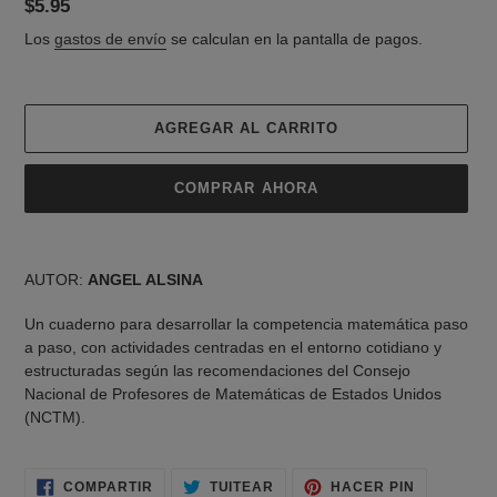
Precio
$5.95
habitual
Los
gastos de envío
se calculan en la pantalla de pagos.
AGREGAR AL CARRITO
COMPRAR AHORA
Agregando
el
AUTOR:
ANGEL ALSINA
producto
a
Un cuaderno para desarrollar la competencia matemática paso
tu
a paso, con actividades centradas en el entorno cotidiano y
carrito
estructuradas según las recomendaciones del Consejo
de
Nacional de Profesores de Matemáticas de Estados Unidos
compra
(NCTM).
COMPARTIR
TUITEAR
PINEAR
COMPARTIR
TUITEAR
HACER PIN