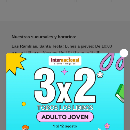
EN
EN
EN
FACEBOOK
TWITTER
PINTERES
Nuestras sucursales y horarios:
Las Ramblas, Santa Tecla:
Lunes a jueves: De 10:00
a.m. a 8:00 p.m. Viernes: De 10:00 a.m. a 10:00
Sábado de 9:00 a.m. a 10:00 p.m. y Domingo de 9:00
a.m. a 8:00 p.m.
Galerias:
Lunes a viernes: De 10:00 a.m. a 7:00 p.m. y
sábado y domindo de 9:00 a.m. a 7:00 p.m.
Metrocentro, San Salvador:
Lunes a sábado: De 9:00
a.m. a 7:00 p.m. y domingo de 9:00 a.m. a 6:00 p.m.
Metrocentro, Lourdes:
Lunes a domingo: De 10:00 a.m.
a 7:00 p.m.
Metrocentro, Santa Ana:
Lunes a domingo: De 10:00