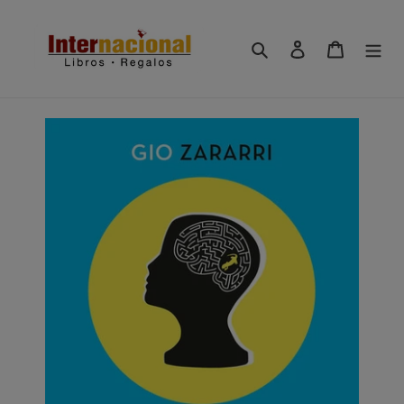
Ir
directamente
Buscar
Ingresar
Carrito
al
contenido