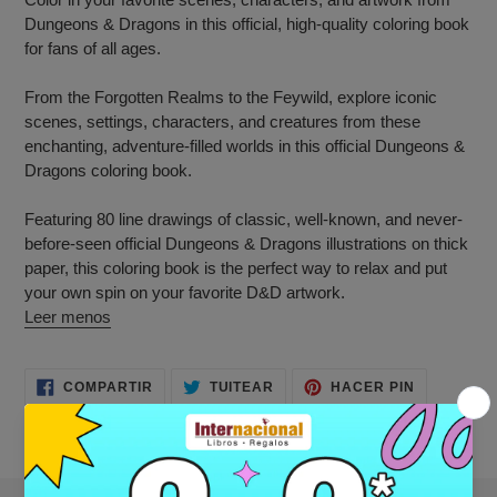
Dungeons & Dragons in this official, high-quality coloring book
for fans of all ages.
From the Forgotten Realms to the Feywild, explore iconic
scenes, settings, characters, and creatures from these
enchanting, adventure-filled worlds in this official Dungeons &
Dragons coloring book.
Featuring 80 line drawings of classic, well-known, and never-
before-seen official Dungeons & Dragons illustrations on thick
paper, this coloring book is the perfect way to relax and put
your own spin on your favorite D&D artwork.
Leer menos
COMPARTIR
TUITEAR
PINEAR
COMPARTIR
TUITEAR
HACER PIN
EN
EN
EN
FACEBOOK
TWITTER
PINTERES