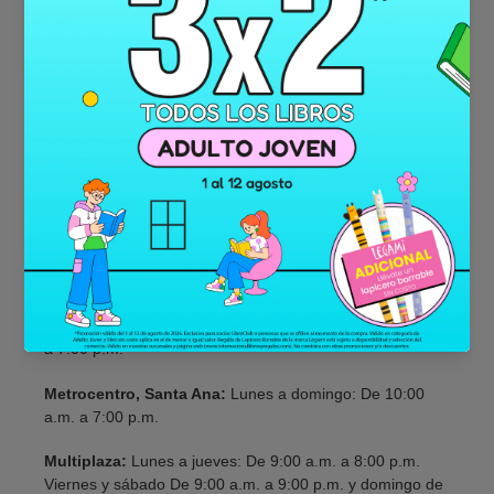
Nuestras sucursales y horarios:
Las Ramblas, Santa Tecla:
Lunes a jueves: De 10:00
a.m. a 8:00 p.m. Viernes: De 10:00 a.m. a 10:00
Sábado de 9:00 a.m. a 10:00 p.m. y Domingo de 9:00
a.m. a 8:00 p.m.
Galerias:
Lunes a viernes: De 10:00 a.m. a 7:00 p.m. y
sábado y domindo de 9:00 a.m. a 7:00 p.m.
Metrocentro, San Salvador:
Lunes a sábado: De 9:00
a.m. a 7:00 p.m. y domingo de 9:00 a.m. a 6:00 p.m.
Metrocentro, Lourdes:
Lunes a domingo: De 10:00 a.m.
a 7:00 p.m.
Metrocentro, Santa Ana:
Lunes a domingo: De 10:00
a.m. a 7:00 p.m.
Multiplaza:
Lunes a jueves: De 9:00 a.m. a 8:00 p.m.
Viernes y sábado De 9:00 a.m. a 9:00 p.m. y domingo de