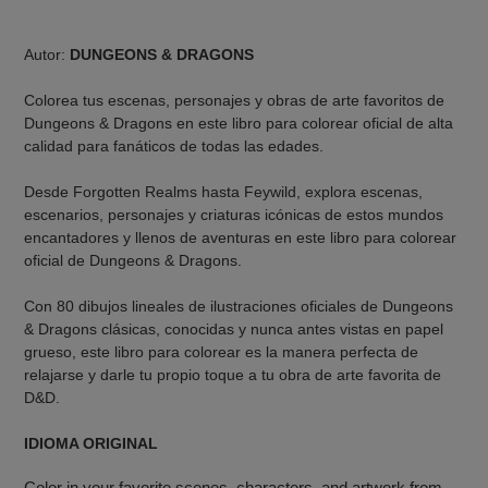
Agregando
el
Autor:
DUNGEONS & DRAGONS
producto
a
Colorea tus escenas, personajes y obras de arte favoritos de
tu
Dungeons & Dragons en este libro para colorear oficial de alta
carrito
calidad para fanáticos de todas las edades.
de
compra
Desde Forgotten Realms hasta Feywild, explora escenas,
escenarios, personajes y criaturas icónicas de estos mundos
encantadores y llenos de aventuras en este libro para colorear
oficial de Dungeons & Dragons.
Con 80 dibujos lineales de ilustraciones oficiales de Dungeons
& Dragons clásicas, conocidas y nunca antes vistas en papel
grueso, este libro para colorear es la manera perfecta de
relajarse y darle tu propio toque a tu obra de arte favorita de
D&D.
IDIOMA ORIGINAL
Color in your favorite scenes, characters, and artwork from