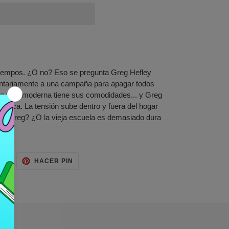
 tiempos. ¿O no? Eso se pregunta Greg Hefley
ntariamente a una campaña para apagar todos
 la vida moderna tiene sus comodidades... y Greg
 época. La tensión sube dentro y fuera del hogar
arlo Greg? ¿O la vieja escuela es demasiado dura
TUITEAR
PINEAR
AR
HACER PIN
EN
EN
TWITTER
PINTEREST