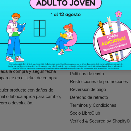
mpo de entrega:
Enlaces rápidos
po de entrega en la zona
Nuestras Sucursales
opolitana de San Salvador y
Búsqueda
el país: Entre 24 y 72 horas.
Política y Procedimiento para el
Retiro de Productos Peligrosos
ticas de Cambio:
o Inseguros
Políticas de privacidad
quier reclamo por cambio de
adería debe ser en los
Políticas de Garantía, Cambio y
ientes 30 días después de
Devoluciones
izada la compra y según fecha
Políticas de envío
parece en el ticket de compra.
Restricciones de promociones
Reversión de pago
quier producto con daños de
rial o fábrica aplica para cambio,
Derecho de retracto
egro o devolución.
Términos y Condiciones
Socio LibroClub
Verified & Secured by Shopify©