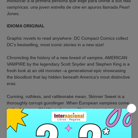
involucrar a la primera persona que elige para unirse a sus filas
vampíricas: una joven estrella de cine en apuros llamada Pearl
Jones.
IDIOMA ORIGINAL
Graphic novels to read anywhere: DC Compact Comics collect
DC’s bestselling, most iconic stories in a new size!
Chronicling the history of a new breed of vampire, AMERICAN
VAMPIRE by the legendary Scott Snyder and Stephen King is a
fresh look at an old monster--a generational epic showcasing
the bloodlust that lay hidden beneath America's most distinctive
eras.
Cunning, ruthless, and rattlesnake mean, Skinner Sweet is a
thoroughly corrupt gunslinger. When European vampires come
to the American Old West, they turn Skinner into a true
monster: the very first American vampire.
Skinner becomes something entirely new--a stronger breed of
vampire immune to sunlight, who hates every last one of his