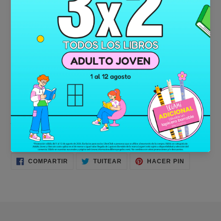
aristocratic European ancestors.
Follow this dark symbol of the New World's bloody path as he
moves through American history's most distinctive eras--from
the Wild West in the 1880s to the glamorous classic Hollywood
of the 1920s to mobster-run Las Vegas in the 1930s, and
beyond.
But as Skinner's war with his predecessors inspires a
mysterious society to rise and fight them both, his most
upsetting decision might involve the first person he chooses to
join his vampiric ranks: a struggling young movie star named
Pearl Jones.
COMPARTIR
TUITEAR
PINEAR
COMPARTIR
TUITEAR
HACER PIN
EN
EN
EN
FACEBOOK
TWITTER
PINTERES