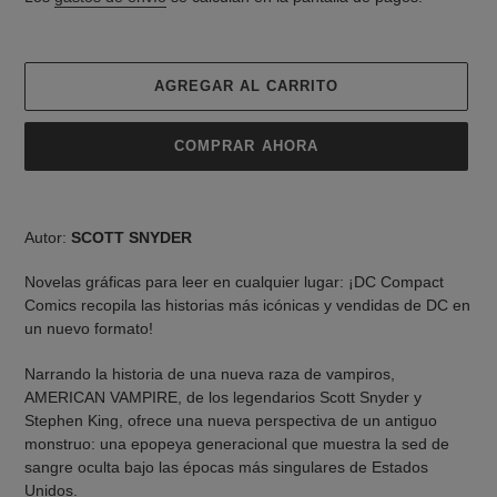
AGREGAR AL CARRITO
COMPRAR AHORA
Agregando
el
Autor:
SCOTT SNYDER
producto
a
Novelas gráficas para leer en cualquier lugar: ¡DC Compact
tu
Comics recopila las historias más icónicas y vendidas de DC en
carrito
un nuevo formato!
de
compra
Narrando la historia de una nueva raza de vampiros,
AMERICAN VAMPIRE, de los legendarios Scott Snyder y
Stephen King, ofrece una nueva perspectiva de un antiguo
monstruo: una epopeya generacional que muestra la sed de
sangre oculta bajo las épocas más singulares de Estados
Unidos.