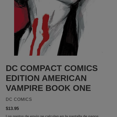
DC COMPACT COMICS
EDITION AMERICAN
VAMPIRE BOOK ONE
PROVEEDOR
DC COMICS
Precio
$13.95
habitual
Los
gastos de envío
se calculan en la pantalla de pagos.