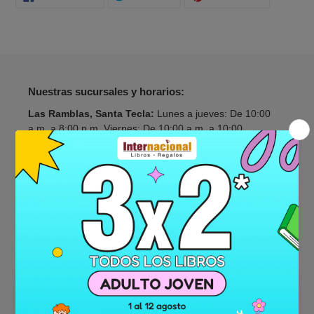
EN
EN
EN
FACEBOOK
TWITTER
PINTERES
Nuestras sucursales y horarios:
Las Ramblas, Santa Tecla:
Lunes a jueves: De 10:00
a.m. a 8:00 p.m. Viernes: De 10:00 a.m. a 10:00
Sábado de 9:00 a.m. a 10:00 p.m. y Domingo de 9:00
a.m. a 8:00 p.m.
Galerias:
Lunes a viernes: De 10:00 a.m. a 7:00 p.m. y
sábado y domindo de 9:00 a.m. a 7:00 p.m.
Metrocentro, San Salvador:
Lunes a sábado: De 9:00
a.m. a 7:00 p.m. y domingo de 9:00 a.m. a 6:00 p.m.
Metrocentro, Lourdes:
Lunes a domingo: De 10:00 a.m.
a 7:00 p.m.