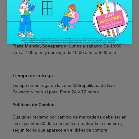
Metrocentro, Santa Ana:
Lunes a domingo: De 10:00
a.m. a 7:00 p.m.
Multiplaza:
Lunes a jueves: De 9:00 a.m. a 8:00 p.m.
Viernes y sábado De 9:00 a.m. a 9:00 p.m. y domingo de
9:00 a.m. a 7:00 p.m.
Plaza Mundo, Soyapango:
Lunes a sábado: De 10:00
a.m a 7:00 p.m. y domingo de 10:00 a.m. a 6:00 p.m.
Tiempo de entrega:
Tiempo de entrega en la zona Metropolitana de San
Salvador y todo el país: Entre 24 y 72 horas.
Políticas de Cambio:
Cualquier reclamo por cambio de mercadería debe ser en
los siguientes 30 días después de realizada la compra y
según fecha que aparece en el ticket de compra.