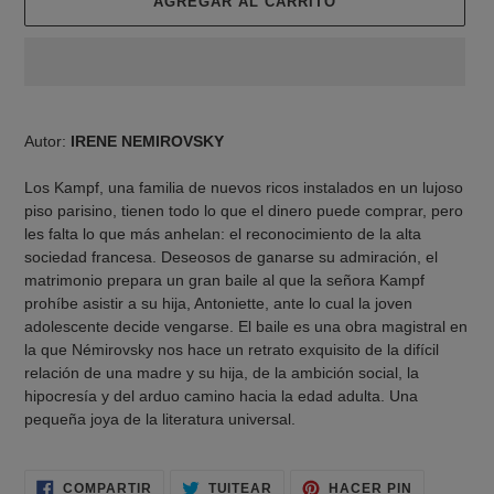
AGREGAR AL CARRITO
Agregando
el
Autor:
IRENE NEMIROVSKY
producto
a
Los Kampf, una familia de nuevos ricos instalados en un lujoso
tu
piso parisino, tienen todo lo que el dinero puede comprar, pero
carrito
les falta lo que más anhelan: el reconocimiento de la alta
de
sociedad francesa. Deseosos de ganarse su admiración, el
compra
matrimonio prepara un gran baile al que la señora Kampf
prohíbe asistir a su hija, Antoniette, ante lo cual la joven
adolescente decide vengarse. El baile es una obra magistral en
la que Némirovsky nos hace un retrato exquisito de la difícil
relación de una madre y su hija, de la ambición social, la
hipocresía y del arduo camino hacia la edad adulta. Una
pequeña joya de la literatura universal.
COMPARTIR
TUITEAR
PINEAR
COMPARTIR
TUITEAR
HACER PIN