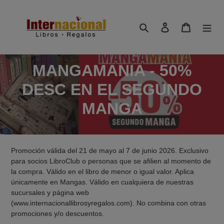
Ir
directamente
Buscar
Ingresar
Carrito
al
contenido
C
MANGAMANIA - 50%
o
DESC EN EL SEGUNDO
l
MANGA
e
c
Promoción válida del 21 de mayo al 7 de junio 2026. Exclusivo
c
para socios LibroClub o personas que se afilien al momento de
la compra. Válido en el libro de menor o igual valor. Aplica
i
únicamente en Mangas. Válido en cualquiera de nuestras
sucursales y página web
ó
(www.internacionallibrosyregalos.com). No combina con otras
promociones y/o descuentos.
n