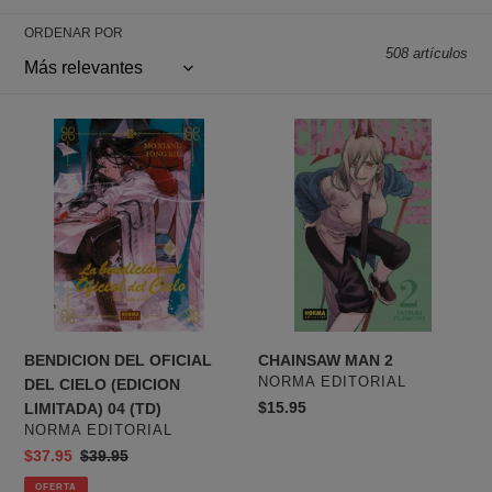
:
ORDENAR POR
508 artículos
BENDICION
CHAINSAW
DEL
MAN
OFICIAL
2
DEL
CIELO
(EDICION
LIMITADA)
04
(TD)
CHAINSAW MAN 2
BENDICION DEL OFICIAL
PROVEEDOR
NORMA EDITORIAL
DEL CIELO (EDICION
Precio
$15.95
LIMITADA) 04 (TD)
habitual
PROVEEDOR
NORMA EDITORIAL
Precio
$37.95
Precio
$39.95
de
habitual
OFERTA