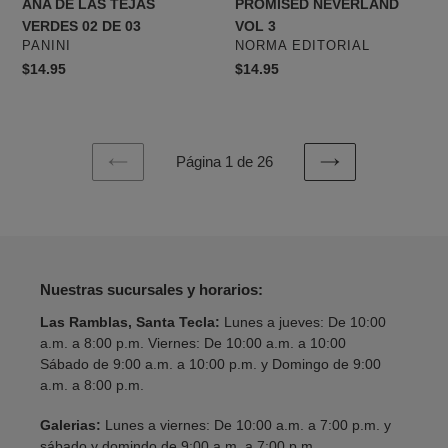
ANA DE LAS TEJAS
PROMISED NEVERLAND
VERDES 02 DE 03
VOL 3
PROVEEDOR
PROVEEDOR
PANINI
NORMA EDITORIAL
Precio
$14.95
Precio
$14.95
habitual
habitual
Página 1 de 26
PAGINA
SIGUIENTE
ANTERIOR
PÁGINA
Nuestras sucursales y horarios:
Las Ramblas, Santa Tecla:
Lunes a jueves: De 10:00
a.m. a 8:00 p.m. Viernes: De 10:00 a.m. a 10:00
Sábado de 9:00 a.m. a 10:00 p.m. y Domingo de 9:00
a.m. a 8:00 p.m.
Galerias:
Lunes a viernes: De 10:00 a.m. a 7:00 p.m. y
sábado y domindo de 9:00 a.m. a 7:00 p.m.