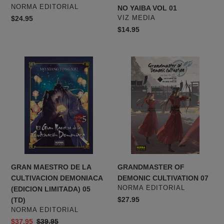
PROVEEDOR
NORMA EDITORIAL
NO YAIBA VOL 01
PROVEEDOR
Precio
$24.95
VIZ MEDIA
habitual
Precio
$14.95
habitual
GRAN
GRANDMASTER
MAESTRO
OF
DE
DEMONIC
LA
CULTIVATION
CULTIVACION
07
DEMONIACA
(EDICION
LIMITADA)
05
(TD)
GRAN MAESTRO DE LA
GRANDMASTER OF
CULTIVACION DEMONIACA
DEMONIC CULTIVATION 07
PROVEEDOR
NORMA EDITORIAL
(EDICION LIMITADA) 05
Precio
$27.95
(TD)
PROVEEDOR
habitual
NORMA EDITORIAL
Precio
$37.95
Precio
$39.95