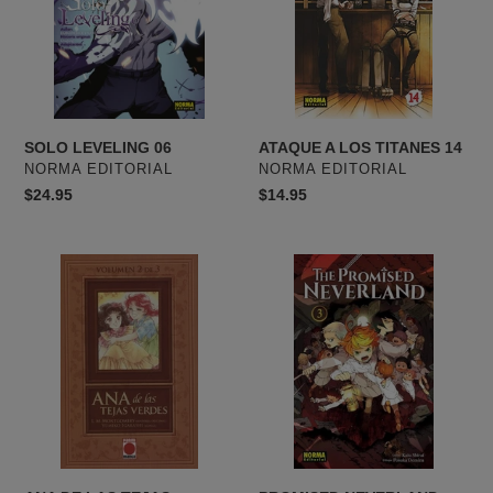
14
SOLO LEVELING 06
ATAQUE A LOS TITANES 14
PROVEEDOR
PROVEEDOR
NORMA EDITORIAL
NORMA EDITORIAL
Precio
$24.95
Precio
$14.95
habitual
habitual
ANA
PROMISED
DE
NEVERLAND
LAS
VOL
TEJAS
3
VERDES
02
DE
03