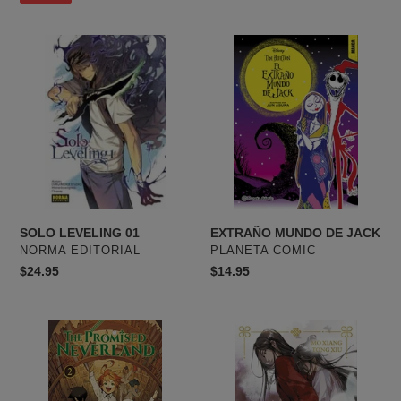
venta
SOLO
EXTRAÑO
LEVELING
MUNDO
01
DE
JACK
EXTRAÑO MUNDO DE JACK
SOLO LEVELING 01
PROVEEDOR
PROVEEDOR
PLANETA COMIC
NORMA EDITORIAL
Precio
$14.95
Precio
$24.95
habitual
habitual
PROMISED
BENDICION
NEVERLAND
DEL
VOL
OFICIAL
02
DEL