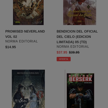
CIELO
(EDICION
LIMITADA)
05
(TD)
PROMISED NEVERLAND
BENDICION DEL OFICIAL
VOL 02
DEL CIELO (EDICION
PROVEEDOR
NORMA EDITORIAL
LIMITADA) 05 (TD)
PROVEEDOR
Precio
$14.95
NORMA EDITORIAL
habitual
Precio
$37.95
Precio
$39.95
de
habitual
OFERTA
venta
GRAN
BERSERK
MAESTRO
MAXIMUM
DE
01
LA
CULTIVACION
DEMONIACA
NOVELA