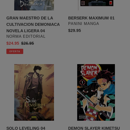
LIGERA
04
GRAN MAESTRO DE LA
BERSERK MAXIMUM 01
PROVEEDOR
PANINI MANGA
CULTIVACION DEMONIACA
Precio
$29.95
NOVELA LIGERA 04
PROVEEDOR
habitual
NORMA EDITORIAL
Precio
$24.95
Precio
$26.95
de
habitual
OFERTA
venta
SOLO
DEMON
LEVELING
SLAYER
04
KIMETSU
NO
YAIBA
VOL
01
SOLO LEVELING 04
DEMON SLAYER KIMETSU